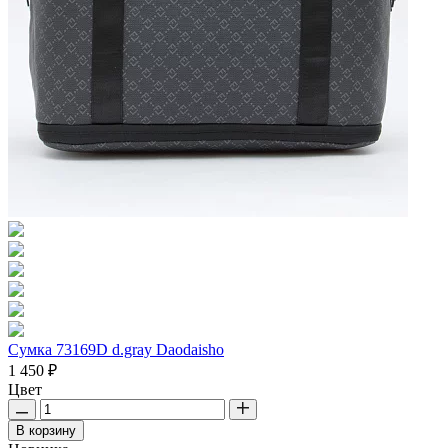
Сумка 73169D d.gray Daodaisho
1 450 ₽
Цвет
В корзину