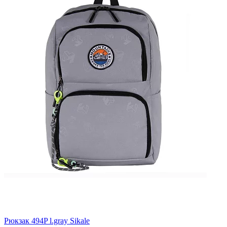
Рюкзак 494P l.gray Sikale